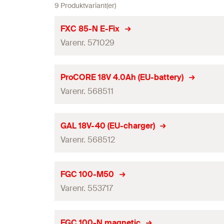
9 Produktvariant(er)
FXC 85-N E-Fix
Varenr. 571029
Tilpasset til
ProCORE 18V 4.0Ah (EU-battery)
Varenr. 568511
Indeholder
Antal
Tilpasset til
GAL 18V-40 (EU-charger)
GTIN (EAN-Code)
Varenr. 568512
Indeholder
Antal
Tilpasset til
FGC 100-M50
GTIN (EAN-Code)
Varenr. 553717
Indeholder
DB
Antal
Tilpasset til
FGC 100-N magnetic