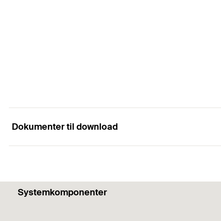
DB
Antal
Tilpasset til
GTIN (EAN-Code)
Indeholder
DB
Antal
GTIN (EAN-Code)
DB
Dokumenter til download
Conformity Declaration
PDF,
Systemkomponenter
EU-Declaration of Conformity - Li-Ion battery B