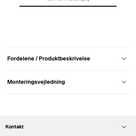
Emballage
Foldeboks
Antal
200
St.
GTIN (EAN-Code)
4048962204452
DB
1977688
Fordelene / Produktbeskrivelse
Monteringsvejledning
Fordele
Lukningsmaterialer kan anvendes. Disse er lavet
Funktionsmåde
af isoleringsmaterialets basismateriale.
Kontakt
Plugsne skubbes manuelt ind i hullerne i