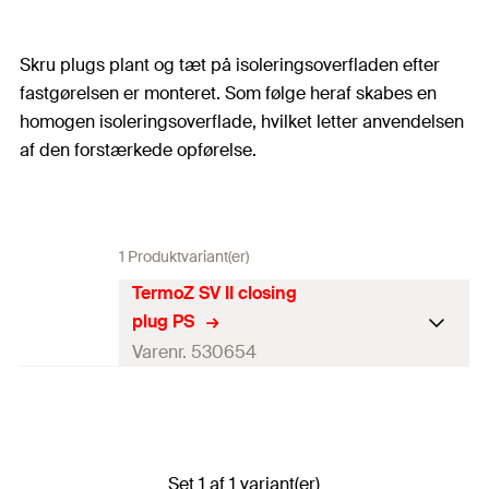
Skru plugs plant og tæt på isoleringsoverfladen efter
fastgørelsen er monteret. Som følge heraf skabes en
homogen isoleringsoverflade, hvilket letter anvendelsen
af den forstærkede opførelse.
1 Produktvariant(er)
TermoZ SV II closing
plug PS
Varenr. 530654
Diameter
(
)
15
mm
d
Tykkelse
40
mm
Set 1 af 1 variant(er)