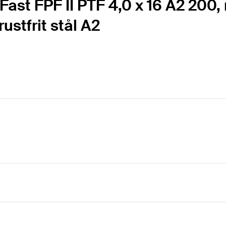
ast FPF II PTF 4,0 x 16 A2 200,
ustfrit stål A2