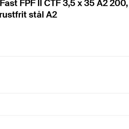
ast FPF II CTF 3,5 x 35 A2 200
ustfrit stål A2