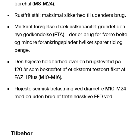
borehul (M8-M24).
Rustfrit stål: maksimal sikkerhed til udendørs brug.
Markant forøgelse i træklastkapacitet grundet den
nye godkendelse (ETA) – der er brug for færre bolte
og mindre forankringsplader hvilket sparer tid og
penge.
Den højeste holdbarhed over en brugslevetid på
120 år som bekræftet af et eksternt testcertifikat af
FAZ II Plus (M10-M16).
Højeste seimisk belastning ved diametre M10-M24
med og uden brug af tætningsskive FFD ved
installation.
De variable montagedybder gør det muligt at
justere helt ned til millimeteren.
Tilbehør