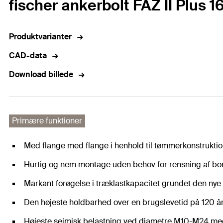
fischer ankerbolt FAZ II Plus 
Produktvarianter
CAD-data
Download billede
Primære funktioner
Med flange med flange i henhold til tømmerkonstruktio
Hurtig og nem montage uden behov for rensning af bo
Markant forøgelse i træklastkapacitet grundet den nye 
Den højeste holdbarhed over en brugslevetid på 120 år s
Højeste seimisk belastning ved diametre M10-M24 med 