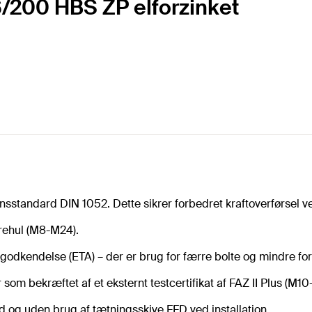
16/200 HBS ZP elforzinket
nsstandard DIN 1052. Dette sikrer forbedret kraftoverførsel 
rehul (M8-M24).
godkendelse (ETA) – der er brug for færre bolte og mindre for
om bekræftet af et eksternt testcertifikat af FAZ II Plus (M10
og uden brug af tætningsskive FFD ved installation.