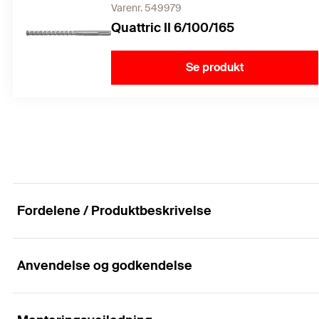
Varenr. 549979
Quattric II 6/100/165
Se produkt
Fordelene / Produktbeskrivelse
Anvendelse og godkendelse
Højtydende betonskrue for en absolut installation