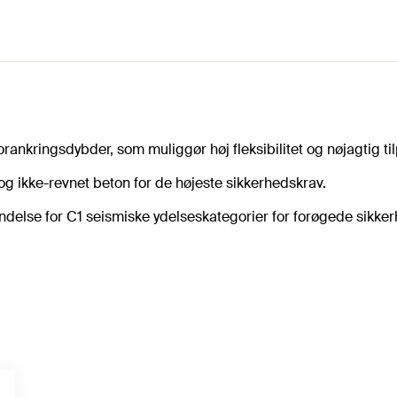
ankringsdybder, som muliggør høj fleksibilitet og nøjagtig til
g ikke-revnet beton for de højeste sikkerhedskrav.
else for C1 seismiske ydelseskategorier for forøgede sikke