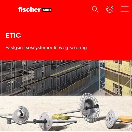
ETIC
Fastgørelsessystemer til vægisolering