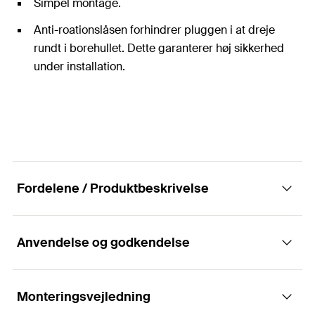
Simpel montage.
Anti-roationslåsen forhindrer pluggen i at dreje
rundt i borehullet. Dette garanterer høj sikkerhed
under installation.
Fordelene / Produktbeskrivelse
Anvendelse og godkendelse
Den montagevenlige nylonplug med 2-sidet
ekspansion
Monteringsvejledning
Applikationer