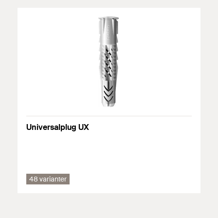
Massiv kalksandsten
Natursten
Gasbeton
Spånplade
Gipsplader
Massive blokke af letbeton
Massiv mursten
Universalplug UX
Du kan finde detaljeret information om byggematerialer i
registreringsdokumentet.
48 varianter
Godkendelser