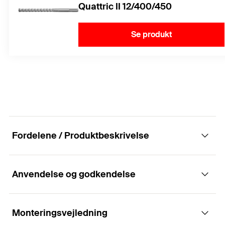
Quattric II 12/400/450
Se produkt
Fordelene / Produktbeskrivelse
Anvendelse og godkendelse
Den termisk adskilte installation i eksterne
termisk isolering komposit systemer.
Monteringsvejledning
Applikationer