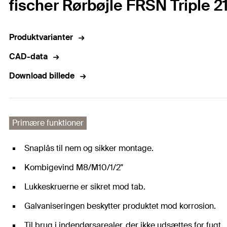
fischer Rørbøjle FRSN Triple 21
Produktvarianter
CAD-data
Download billede
Primære funktioner
Snaplås til nem og sikker montage.
Kombigevind M8/M10/1/2"
Lukkeskruerne er sikret mod tab.
Galvaniseringen beskytter produktet mod korrosion.
Til brug i indendørsarealer, der ikke udsættes for fugt.