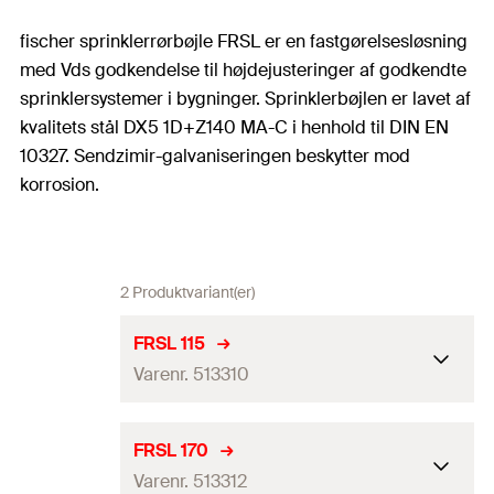
fischer sprinklerrørbøjle FRSL er en fastgørelsesløsning
med Vds godkendelse til højdejusteringer af godkendte
sprinklersystemer i bygninger. Sprinklerbøjlen er lavet af
kvalitets stål DX5 1D+Z140 MA-C i henhold til DIN EN
10327. Sendzimir-galvaniseringen beskytter mod
korrosion.
2 Produktvariant(er)
FRSL 115
Varenr. 513310
Størrelse
4
in
FRSL 170
Varenr. 513312
Gevind
(
)
M10
A