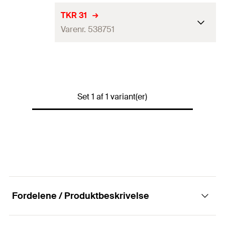
TKR 31
Varenr. 538751
Gevind
(
)
M6
A
Nøglebredde
10
mm
Set 1 af 1 variant(er)
Max. anbefalet statisk last
2,8
kN
(centralt træk)
(
)
N
empf.
Tilspændingsmoment
5
N·m
(
)
T
inst
Bjælkebeslag
Indeholder
TKR 31
Fordelene / Produktbeskrivelse
Emballage
Foldeboks