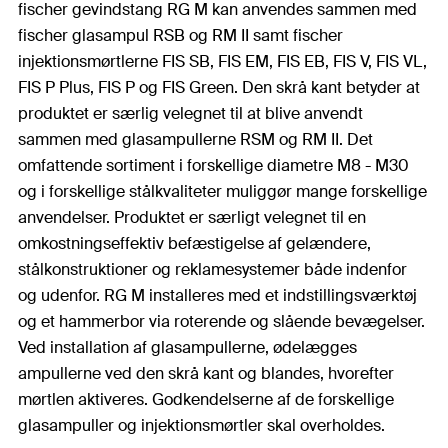
fischer gevindstang RG M kan anvendes sammen med
fischer glasampul RSB og RM II samt fischer
injektionsmørtlerne FIS SB, FIS EM, FIS EB, FIS V, FIS VL,
FIS P Plus, FIS P og FIS Green. Den skrå kant betyder at
produktet er særlig velegnet til at blive anvendt
sammen med glasampullerne RSM og RM II. Det
omfattende sortiment i forskellige diametre M8 - M30
og i forskellige stålkvaliteter muliggør mange forskellige
anvendelser. Produktet er særligt velegnet til en
omkostningseffektiv befæstigelse af gelændere,
stålkonstruktioner og reklamesystemer både indenfor
og udenfor. RG M installeres med et indstillingsværktøj
og et hammerbor via roterende og slående bevægelser.
Ved installation af glasampullerne, ødelægges
ampullerne ved den skrå kant og blandes, hvorefter
mørtlen aktiveres. Godkendelserne af de forskellige
glasampuller og injektionsmørtler skal overholdes.