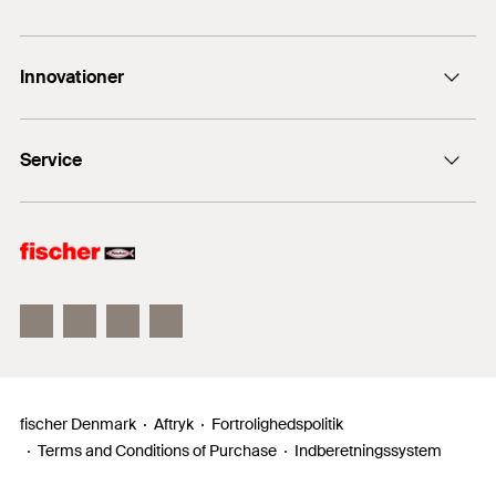
fidk@fischerdanmark.dk
fischer befæstigelse
+45 4632 0220
Innovationer
fischer Consulting
fischertechnik
fischer DUOLINE
Service
fischer FIS V Zero
fischer PowerFast II
Salgsmaterialer
fischer ULTRACUT FBS II
fischer Denmark
Aftryk
Fortrolighedspolitik
Terms and Conditions of Purchase
Indberetningssystem