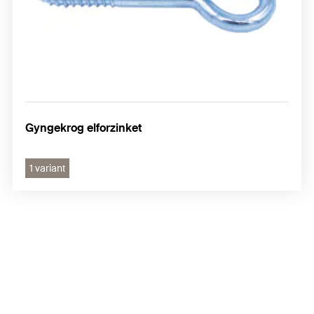
Gyngekrog elforzinket
1 variant