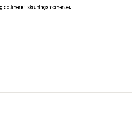
g optimerer iskruningsmomentet.
ioner
og kantafstand og høj belastning.
ler sig fra diametre 6 og 8 mm. 10 mm skruen har et borepunkt