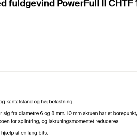
d fuldgevind PowerFull II CHTF
g kantafstand og høj belastning.
er sig fra diametre 6 og 8 mm. 10 mm skruen har et borepunkt,
sikoen for splintring, og iskruningsmomentet reduceres.
hjælp af en lang bits.