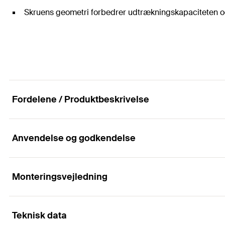
Skruens geometri forbedrer udtrækningskapaciteten o
Fordelene / Produktbeskrivelse
Anvendelse og godkendelse
Til effektiv og stærk forbindelser af trækonstrukt
Fordele
Monteringsvejledning
Applikationer
Den særlige spidsgeometri muliggør korte indbyrdes- 
Teknisk data
Connection main beam / substructure
Funktionsmåde
PowerFull II 10 mm har en særlig geometri, der adskil