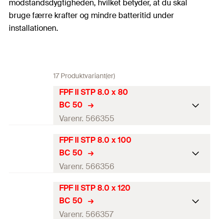
modstandsdygtigheden, hvilket betyder, at du skal
bruge færre krafter og mindre batteritid under
installationen.
17 Produktvariant(er)
FPF II STP 8.0 x 80
BC 50
Varenr. 566355
FPF II STP 8.0 x 100
ETA godkendelse
BC 50
Diameter
(
)
8
mm
Varenr. 566356
d
Længde
(
)
80
mm
l
FPF II STP 8.0 x 120
ETA godkendelse
BC 50
Gevindlængde
(
)
60
mm
L
G
Diameter
(
)
8
mm
Varenr. 566357
d