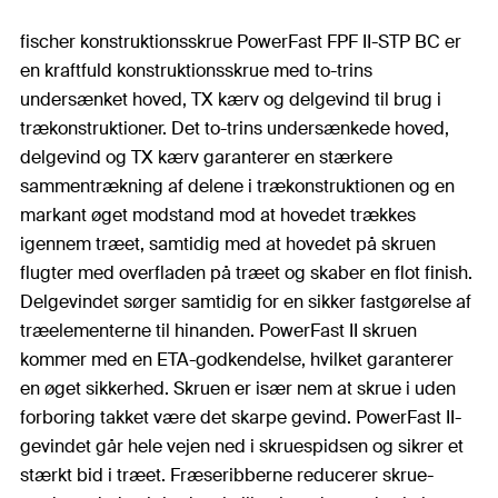
fischer konstruktionsskrue PowerFast FPF II-STP BC er
en kraftfuld konstruktionsskrue med to-trins
undersænket hoved, TX kærv og delgevind til brug i
trækonstruktioner. Det to-trins undersænkede hoved,
delgevind og TX kærv garanterer en stærkere
sammentrækning af delene i trækonstruktionen og en
markant øget modstand mod at hovedet trækkes
igennem træet, samtidig med at hovedet på skruen
flugter med overfladen på træet og skaber en flot finish.
Delgevindet sørger samtidig for en sikker fastgørelse af
træelementerne til hinanden. PowerFast II skruen
kommer med en ETA-godkendelse, hvilket garanterer
en øget sikkerhed. Skruen er især nem at skrue i uden
forboring takket være det skarpe gevind. PowerFast II-
gevindet går hele vejen ned i skruespidsen og sikrer et
stærkt bid i træet. Fræseribberne reducerer skrue-