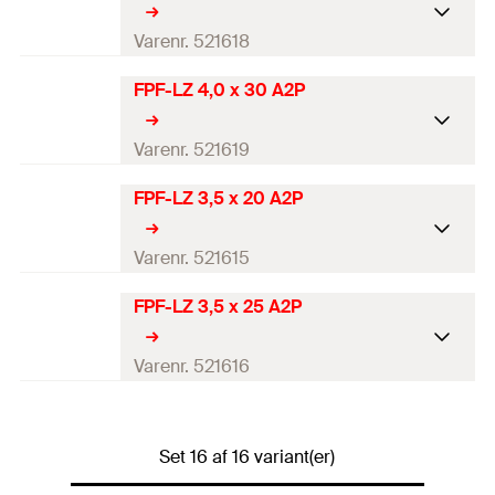
GTIN (EAN-Code)
4048962174533
Længde
(
)
100
mm
Varenr. 521618
l
DB
1805676
Antal
100
St.
FPF-LZ 4,0 x 30 A2P
Diameter
(
)
4
mm
d
GTIN (EAN-Code)
4048962174540
Længde
(
)
25
mm
Varenr. 521619
l
DB
1805677
Antal
100
St.
FPF-LZ 3,5 x 20 A2P
Diameter
(
)
4
mm
d
GTIN (EAN-Code)
4048962174410
Længde
(
)
30
mm
Varenr. 521615
l
DB
1805664
Antal
100
St.
FPF-LZ 3,5 x 25 A2P
Diameter
(
)
3,5
mm
d
GTIN (EAN-Code)
4048962174427
Længde
(
)
20
mm
Varenr. 521616
l
DB
1805665
Antal
100
St.
Diameter
(
)
3,5
mm
d
GTIN (EAN-Code)
4048962174380
Set 16 af 16 variant(er)
Længde
(
)
25
mm
l