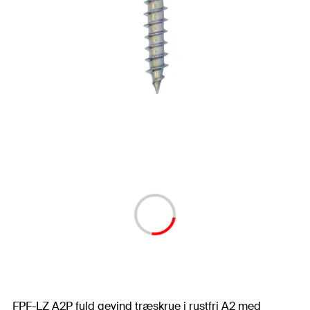
FPF-LZ A2P fuld gevind træskrue i rustfri A2 med