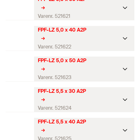
Diameter
(
)
5
mm
d
GTIN (EAN-Code)
4048962174526
Længde
(
)
25
mm
Varenr. 521621
l
DB
1805675
Antal
100
St.
FPF-LZ 5,0 x 40 A2P
Diameter
(
)
5
mm
d
GTIN (EAN-Code)
4048962174434
Længde
(
)
30
mm
Varenr. 521622
l
DB
1805666
Antal
100
St.
FPF-LZ 5,0 x 50 A2P
Diameter
(
)
5
mm
d
GTIN (EAN-Code)
4048962174441
Længde
(
)
40
mm
Varenr. 521623
l
DB
1805667
Antal
100
St.
FPF-LZ 5,5 x 30 A2P
Diameter
(
)
5
mm
d
GTIN (EAN-Code)
4048962174458
Længde
(
)
50
mm
Varenr. 521624
l
DB
1805668
Antal
100
St.
FPF-LZ 5,5 x 40 A2P
Diameter
(
)
5,5
mm
d
GTIN (EAN-Code)
4048962174465
Længde
(
)
30
mm
Varenr. 521625
l