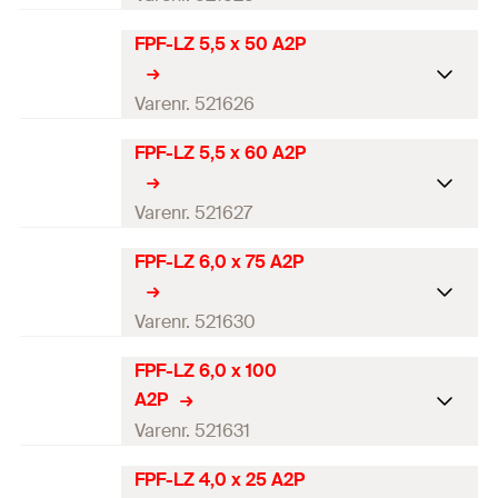
DB
1805669
Antal
100
St.
FPF-LZ 5,5 x 50 A2P
Diameter
(
)
5,5
mm
d
GTIN (EAN-Code)
4048962174472
Længde
(
)
40
mm
Varenr. 521626
l
DB
1805670
Antal
100
St.
FPF-LZ 5,5 x 60 A2P
Diameter
(
)
5,5
mm
d
GTIN (EAN-Code)
4048962174489
Længde
(
)
50
mm
Varenr. 521627
l
DB
1805671
Antal
100
St.
FPF-LZ 6,0 x 75 A2P
Diameter
(
)
5,5
mm
d
GTIN (EAN-Code)
4048962174496
Længde
(
)
60
mm
Varenr. 521630
l
DB
1805672
Antal
100
St.
FPF-LZ 6,0 x 100
Diameter
(
)
6
mm
d
A2P
GTIN (EAN-Code)
4048962174502
Længde
(
)
75
mm
Varenr. 521631
l
DB
1805673
Antal
100
St.
FPF-LZ 4,0 x 25 A2P
Diameter
(
)
6
mm
d