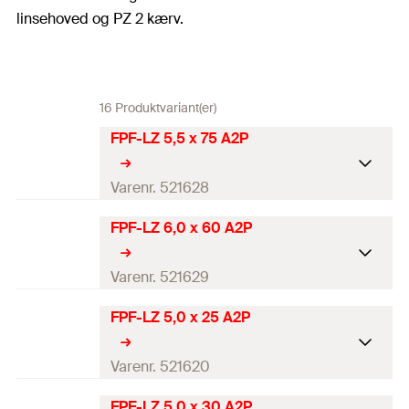
linsehoved og PZ 2 kærv.
16 Produktvariant(er)
FPF-LZ 5,5 x 75 A2P
Varenr. 521628
FPF-LZ 6,0 x 60 A2P
Diameter
(
)
5,5
mm
d
Længde
(
)
75
mm
Varenr. 521629
l
Antal
100
St.
FPF-LZ 5,0 x 25 A2P
Diameter
(
)
6
mm
d
GTIN (EAN-Code)
4048962174519
Længde
(
)
60
mm
Varenr. 521620
l
DB
1805674
Antal
100
St.
FPF-LZ 5,0 x 30 A2P