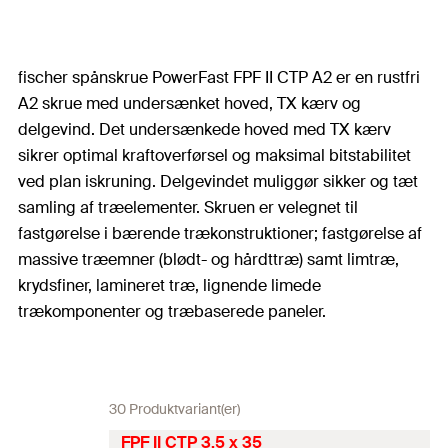
fischer spånskrue PowerFast FPF II CTP A2 er en rustfri
A2 skrue med undersænket hoved, TX kærv og
delgevind. Det undersænkede hoved med TX kærv
sikrer optimal kraftoverførsel og maksimal bitstabilitet
ved plan iskruning. Delgevindet muliggør sikker og tæt
samling af træelementer. Skruen er velegnet til
fastgørelse i bærende trækonstruktioner; fastgørelse af
massive træemner (blødt- og hårdttræ) samt limtræ,
krydsfiner, lamineret træ, lignende limede
trækomponenter og træbaserede paneler.
30 Produktvariant(er)
FPF II CTP 3.5 x 35