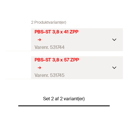
2 Produktvariant(er)
PBS-ST 3,8 x 41 ZPP
Varenr. 531744
PBS-ST 3,8 x 57 ZPP
Diameter
(
)
3,8
mm
d
Længde
(
)
41
mm
Varenr. 531745
l
Antal
200
St.
Diameter
(
)
3,8
mm
d
GTIN (EAN-Code)
4048962211719
Set 2 af 2 variant(er)
Længde
(
)
57
mm
l
DB
1805688
Antal
150
St.
GTIN (EAN-Code)
4048962211726