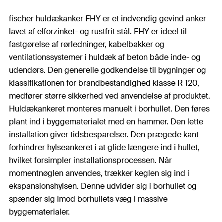
fischer huldækanker FHY er et indvendig gevind anker
lavet af elforzinket- og rustfrit stål. FHY er ideel til
fastgørelse af rørledninger, kabelbakker og
ventilationssystemer i huldæk af beton både inde- og
udendørs. Den generelle godkendelse til bygninger og
klassifikationen for brandbestandighed klasse R 120,
medfører større sikkerhed ved anvendelse af produktet.
Huldækankeret monteres manuelt i borhullet. Den føres
plant ind i byggematerialet med en hammer. Den lette
installation giver tidsbesparelser. Den prægede kant
forhindrer hylseankeret i at glide længere ind i hullet,
hvilket forsimpler installationsprocessen. Når
momentnøglen anvendes, trækker keglen sig ind i
ekspansionshylsen. Denne udvider sig i borhullet og
spænder sig imod borhullets væg i massive
byggematerialer.