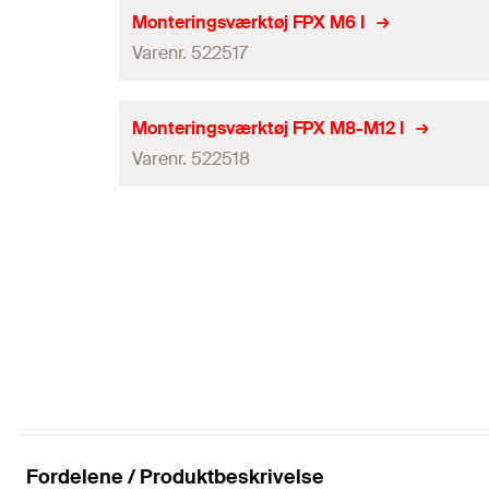
Monteringsværktøj FPX M6 I
Varenr. 522517
Antal
Monteringsværktøj FPX M8-M12 I
Varenr. 522518
GTIN (EAN-Code)
DB
Antal
GTIN (EAN-Code)
DB
Fordelene / Produktbeskrivelse