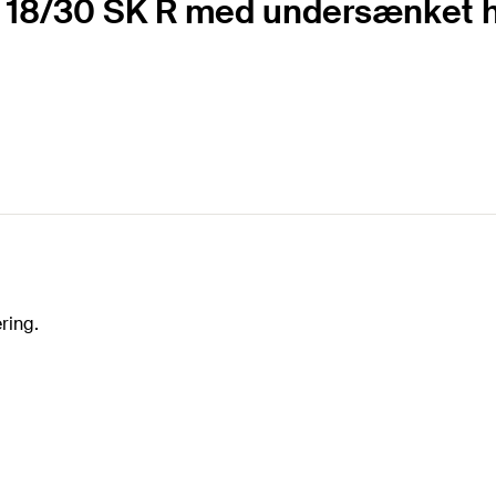
I 18/30 SK R med undersænket ho
ring.