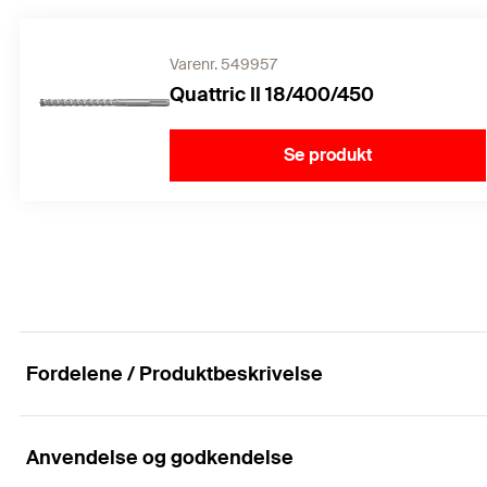
Varenr. 549957
Quattric II 18/400/450
Se produkt
Fordelene / Produktbeskrivelse
Anvendelse og godkendelse
Stærk, sikker og æstetisk til planmontering