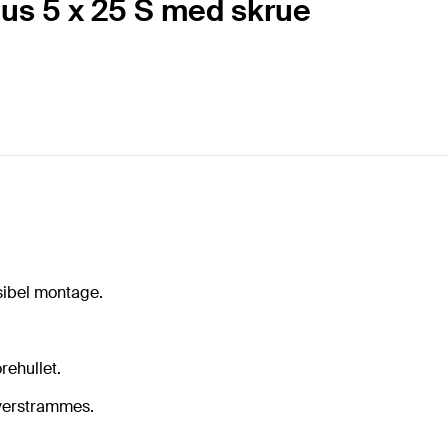
us 5 x 25 S med skrue
sibel montage.
rehullet.
verstrammes.