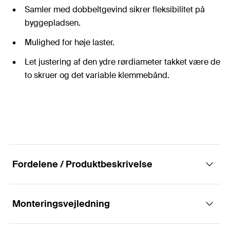
Samler med dobbeltgevind sikrer fleksibilitet på
byggepladsen.
Mulighed for høje laster.
Let justering af den ydre rørdiameter takket være de
to skruer og det variable klemmebånd.
Fordelene / Produktbeskrivelse
Monteringsvejledning
Den variable rørbøjle med fleksibel
klemmevidde og snaplås.