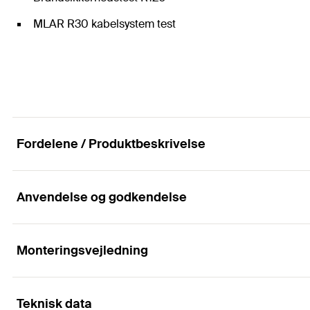
MLAR R30 kabelsystem test
Fordelene / Produktbeskrivelse
Anvendelse og godkendelse
Den lette rørbøjle med to skruer, snaplås og til
Fordele
Monteringsvejledning
Applikationer
Brand- og lydisoleringsgodkendelserne garanterer en
Teknisk data
For simple and easy fixing for pipes using threaded r