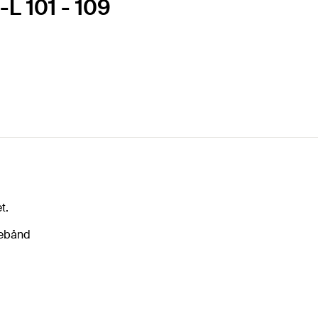
-L 101 - 109
t.
mebånd