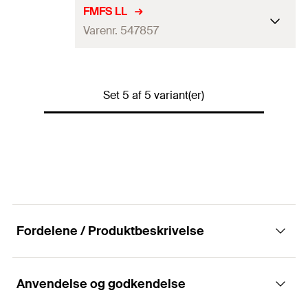
S
Længde
130
mm
FMFS LL
Antal
20
St.
Varenr. 547857
Bredde
(
)
35
mm
B
GTIN (EAN-Code)
4048962339215
Tykkelse
(
)
4
mm
S
Længde
130
mm
Antal
20
St.
Set 5 af 5 variant(er)
Bredde
(
)
60
mm
B
GTIN (EAN-Code)
4048962339208
Tykkelse
(
)
6
mm
S
Antal
20
St.
GTIN (EAN-Code)
4048962339222
Fordelene / Produktbeskrivelse
Anvendelse og godkendelse