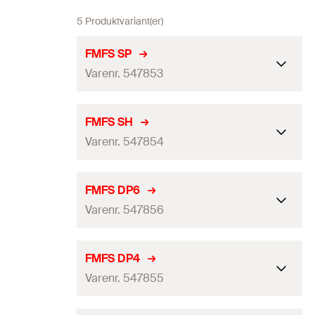
5 Produktvariant(er)
FMFS SP
Varenr. 547853
Længde
113
mm
FMFS SH
Varenr. 547854
Bredde
(
)
40
mm
B
Tykkelse
(
)
4,5
mm
S
Længde
130
mm
FMFS DP6
Antal
10
St.
Varenr. 547856
Bredde
(
)
35
mm
B
GTIN (EAN-Code)
4048962339185
Tykkelse
(
)
4
mm
S
Længde
130
mm
FMFS DP4
Antal
10
St.
Varenr. 547855
Bredde
(
)
35
mm
B
GTIN (EAN-Code)
4048962339192
Tykkelse
(
)
6
mm