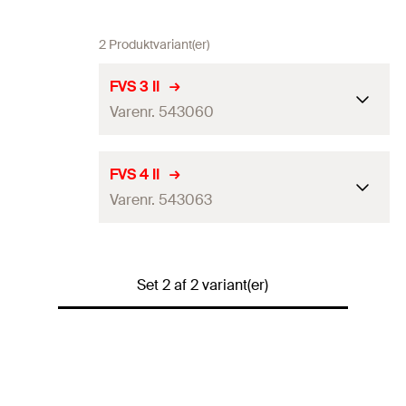
2 Produktvariant(er)
FVS 3 II
Varenr. 543060
Antal
8
St.
FVS 4 II
Varenr. 543063
GTIN (EAN-Code)
4048962302196
Antal
5
St.
Set 2 af 2 variant(er)
GTIN (EAN-Code)
4048962302202