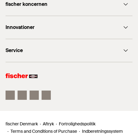
Zink belægning:
electro elforzinket iht. DIN
fischer koncernen
fidk@fischerdanmark.dk
50979, min. 8 µm
fischer befæstigelse
+45 4632 0220
Innovationer
fischer Consulting
fischertechnik
fischer DUOLINE
Service
fischer FIS V Zero
fischer PowerFast II
Salgsmaterialer
fischer ULTRACUT FBS II
fischer Denmark
Aftryk
Fortrolighedspolitik
Terms and Conditions of Purchase
Indberetningssystem