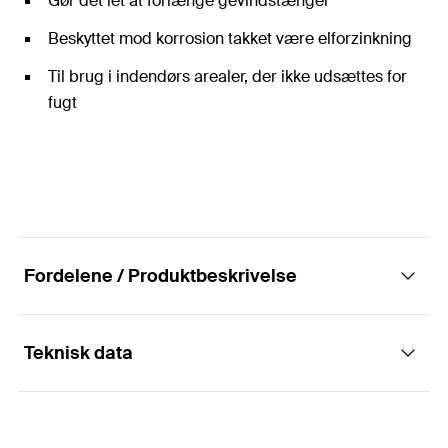
Gør det let at forlænge gevindstænger
Beskyttet mod korrosion takket være elforzinkning
Til brug i indendørs arealer, der ikke udsættes for
fugt
Fordelene / Produktbeskrivelse
Teknisk data
Koblingsstykke til forbindelse af
gevindstænger.