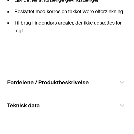
Gør det let at forlænge gevindstænger
Beskyttet mod korrosion takket være elforzinkning
Til brug i indendørs arealer, der ikke udsættes for
fugt
Fordelene / Produktbeskrivelse
Teknisk data
Koblingsstykke til forbindelse af
gevindstænger.