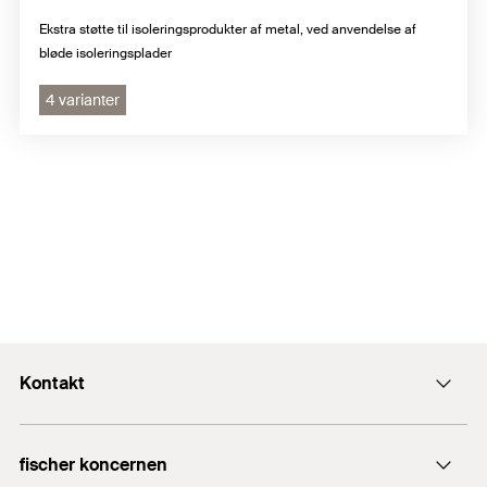
Ekstra støtte til isoleringsprodukter af metal, ved anvendelse af
bløde isoleringsplader
4 varianter
Kontakt
Kontakt
fischer koncernen
fidk@fischerdanmark.dk