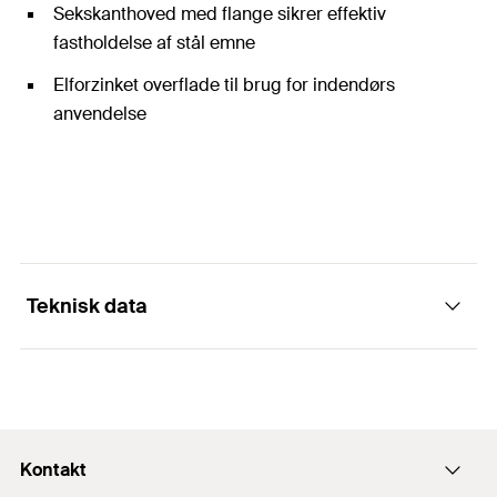
Sekskanthoved med flange sikrer effektiv
fastholdelse af stål emne
Elforzinket overflade til brug for indendørs
anvendelse
Teknisk data
Diameter
(
)
5,5
mm
d
Længde
(
)
38
mm
l
Kontakt