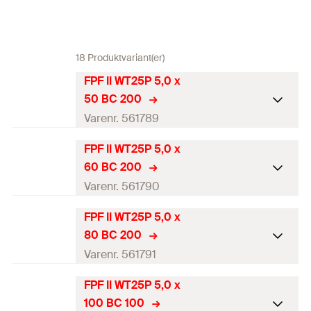
18 Produktvariant(er)
FPF II WT25P 5,0 x
50 BC 200
Varenr. 561789
FPF II WT25P 5,0 x
ETA godkendelse
60 BC 200
Diameter
(
)
5
mm
Varenr. 561790
d
Længde
(
)
50
mm
l
FPF II WT25P 5,0 x
ETA godkendelse
80 BC 200
Kærv
TX25
Diameter
(
)
5
mm
Varenr. 561791
d
Gevindlængde
(
)
30
mm
L
G
Længde
(
)
60
mm
l
FPF II WT25P 5,0 x
ETA godkendelse
Antal
200
St.
100 BC 100
Kærv
TX25